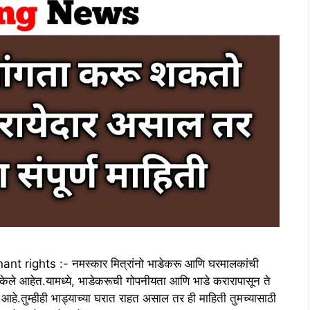
ights :- नमस्कार मित्रांनो भाडेकरू आणि घरमालकांची
 केले आहेत.यामध्ये, भाडेकरूची गोपनीयता आणि भाडे करारापासून ते
े आहे.तुम्हीही भाड्याच्या घरात राहत असाल तर ही माहिती तुमच्यासाठी