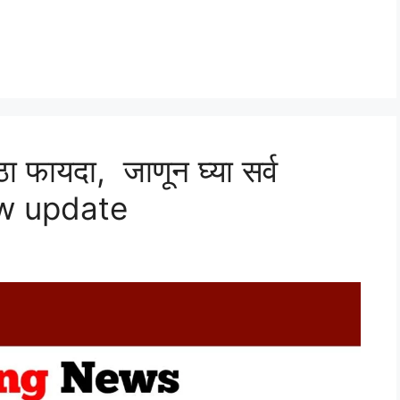
मोठा फायदा, जाणून घ्या सर्व
ew update